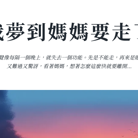
我夢到媽媽要走
覺像每隔一個晚上，就失去一個功能。先是不能走，再來是
又難過又驚訝，看著媽媽，想著怎麼這麼快就要離開...