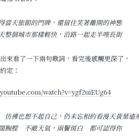
得當天旅館的門牌，還留住笑著離開的神態
天整個城市那樣輕快，沿路一起走半哩長街
出來看了一下兩句歌詞，看完後感觸更深了，
約定：
.youtube.com/watch?v=ygf2uiEUg64
 彷彿也想不起自己，仍未忘相約看漫天黃葉遠
闊胸膛 不敵天氣，兩鬢斑白 都可認得你