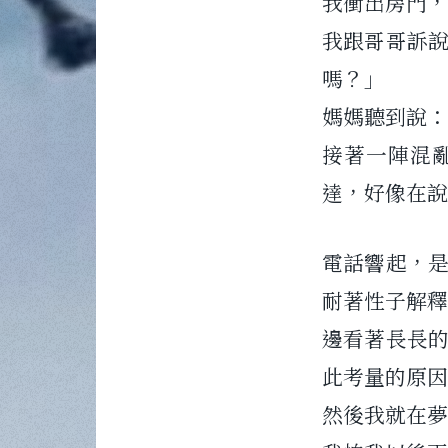
我衝出房門，
我跟哥哥訴
嗎？」
媽媽聽到說：
接著一陣混
達，好像在說
電話響起，
耐著性子解釋
邊看著長長
此考量的原因
然後我就在夢