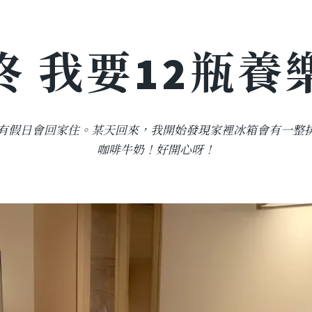
咚 我要12瓶養
有假日會回家住。某天回來，我開始發現家裡冰箱會有一整
咖啡牛奶！好開心呀！