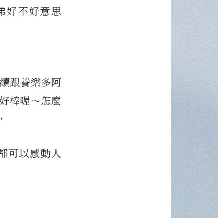
弟好不好意思
續跟養樂多阿
你好棒喔～怎麼
，
都可以感動人