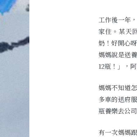
工作後一年，
家住。某天
奶！好開心呀
媽媽說是送
12瓶！」，
媽媽不知道
多車的送府
瓶養樂去公司
有一次媽媽